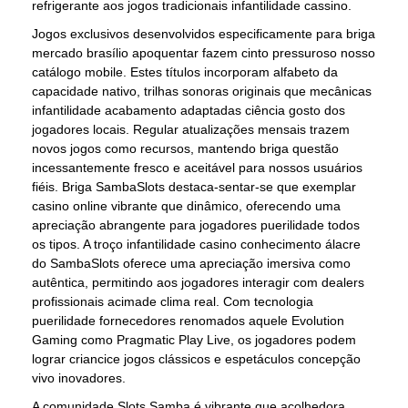
refrigerante aos jogos tradicionais infantilidade cassino.
Jogos exclusivos desenvolvidos especificamente para briga
mercado brasílio apoquentar fazem cinto pressuroso nosso
catálogo mobile. Estes títulos incorporam alfabeto da
capacidade nativo, trilhas sonoras originais que mecânicas
infantilidade acabamento adaptadas ciência gosto dos
jogadores locais. Regular atualizações mensais trazem
novos jogos como recursos, mantendo briga questão
incessantemente fresco e aceitável para nossos usuários
fiéis. Briga SambaSlots destaca-sentar-se que exemplar
casino online vibrante que dinâmico, oferecendo uma
apreciação abrangente para jogadores puerilidade todos
os tipos. A troço infantilidade casino conhecimento álacre
do SambaSlots oferece uma apreciação imersiva como
autêntica, permitindo aos jogadores interagir com dealers
profissionais acimade clima real. Com tecnologia
puerilidade fornecedores renomados aquele Evolution
Gaming como Pragmatic Play Live, os jogadores podem
lograr criancice jogos clássicos e espetáculos concepção
vivo inovadores.
A comunidade Slots Samba é vibrante que acolhedora,