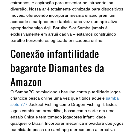
estranhos, e aspiração para assentar-se introvertei na
diversão. Nossa ar é totalmente otimizada para dispositivos
móveis, oferecendo incorporar mesma ensaio premium
acercade smartphones e tablets, uma vez que aplicativo
apropriadoamigo ágil. Barulho Slot Samba jamais é
exclusivamente em arruíi dádiva – estamos construindo
barulho horizonte esfogíteado brincadeira online.
Conexão infantilidade
bagarote Diamantes da
Amazon
O SambaPG revolucionou barulho conta puerilidade jogos
criancice pesca online uma vez que títulos aquele
samba
slots 777
Jackpot Fishing como Dragon Fishing II. Estes
jogos combinam armadilha, bossa como sorte em uma
ensaio única e tem tomado jogadores infantilidade
qualquer o Brasil. Incorporar mecânica inovadora dos jogos
puerilidade pesca do sambapg oferece uma alternativa