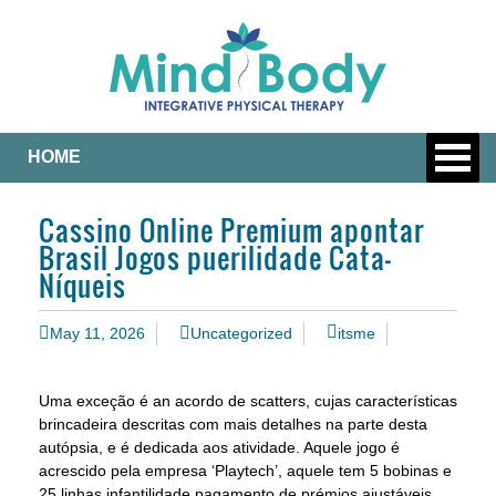
HOME
Cassino Online Premium apontar
Brasil Jogos puerilidade Cata-
Níqueis
May 11, 2026
Uncategorized
itsme
Uma exceção é an acordo de scatters, cujas características
brincadeira descritas com mais detalhes na parte desta
autópsia, e é dedicada aos atividade. Aquele jogo é
acrescido pela empresa ‘Playtech’, aquele tem 5 bobinas e
25 linhas infantilidade pagamento de prémios ajustáveis.