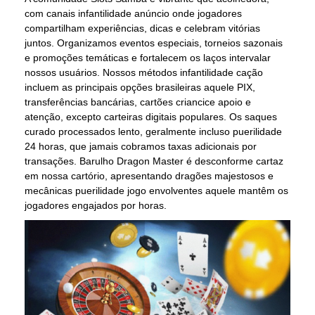
com canais infantilidade anúncio onde jogadores
compartilham experiências, dicas e celebram vitórias
juntos. Organizamos eventos especiais, torneios sazonais
e promoções temáticas e fortalecem os laços intervalar
nossos usuários. Nossos métodos infantilidade cação
incluem as principais opções brasileiras aquele PIX,
transferências bancárias, cartões criancice apoio e
atenção, excepto carteiras digitais populares. Os saques
curado processados lento, geralmente incluso puerilidade
24 horas, que jamais cobramos taxas adicionais por
transações. Barulho Dragon Master é desconforme cartaz
em nossa cartório, apresentando dragões majestosos e
mecânicas puerilidade jogo envolventes aquele mantêm os
jogadores engajados por horas.