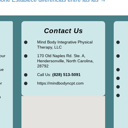
Contact Us
Mind Body Integrative Physical
Therapy, LLC
your
170 Old Naples Rd. Ste. A
,
Hendersonville
,
North Carolina
,
28792
que
Call Us:
(828) 513-5091
or
https://mindbodyncpt.com
o