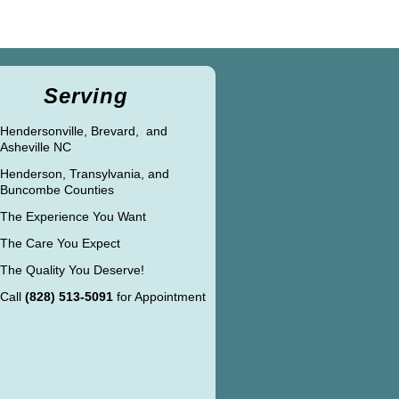
Serving
Hendersonville, Brevard, and
Asheville NC
Henderson, Transylvania, and
Buncombe Counties
The Experience You Want
The Care You Expect
The Quality You Deserve!
Call
(828) 513-5091
for Appointment