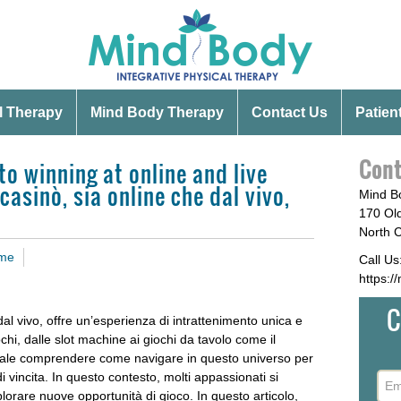
l Therapy
Mind Body Therapy
Contact Us
Patien
Cont
to winning at online and live
casinò, sia online che dal vivo,
Mind Bo
170 Old
North C
sme
Call Us
https:
C
dal vivo, offre un’esperienza di intrattenimento unica e
chi, dalle slot machine ai giochi da tavolo come il
ntale comprendere come navigare in questo universo per
i vincita. In questo contesto, molti appassionati si
lorare nuove opportunità di gioco. In questo articolo,