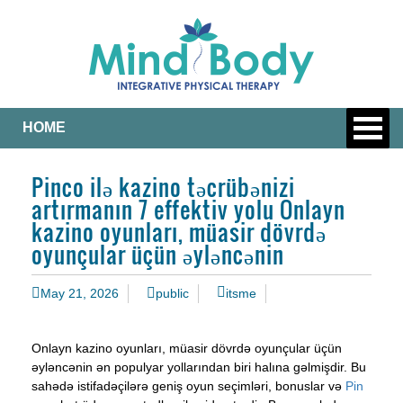
HOME
Pinco ilə kazino təcrübənizi
artırmanın 7 effektiv yolu Onlayn
kazino oyunları, müasir dövrdə
oyunçular üçün əyləncənin
May 21, 2026
public
itsme
Onlayn kazino oyunları, müasir dövrdə oyunçular üçün
əyləncənin ən populyar yollarından biri halına gəlmişdir. Bu
sahədə istifadəçilərə geniş oyun seçimləri, bonuslar və
Pin