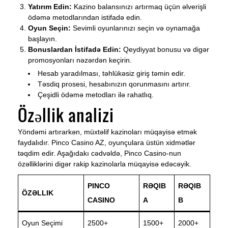
Yatırım Edin:
Kazino balansınızı artırmaq üçün əlverişli
ödəmə metodlarından istifadə edin.
Oyun Seçin:
Sevimli oyunlarınızı seçin və oynamağa
başlayın.
Bonuslardan İstifadə Edin:
Qeydiyyat bonusu və digər
promosyonları nəzərdən keçirin.
Hesab yaradılması, təhlükəsiz giriş təmin edir.
Təsdiq prosesi, hesabınızın qorunmasını artırır.
Çeşidli ödəmə metodları ilə rahatlıq.
Özəllik analizi
Yöndəmi artırarkən, müxtəlif kazinoları müqayisə etmək
faydalıdır. Pinco Casino AZ, oyunçulara üstün xidmətlər
təqdim edir. Aşağıdakı cədvəldə, Pinco Casino-nun
özəlliklərini digər rakip kazinolarla müqayisə edəcəyik.
PINCO
RƏQIB
RƏQIB
ÖZƏLLIK
CASINO
A
B
Oyun Seçimi
2500+
1500+
2000+