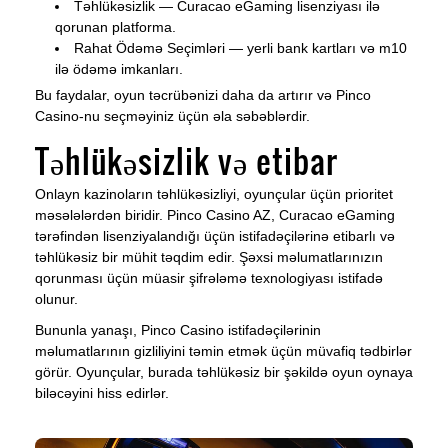
Təhlükəsizlik — Curacao eGaming lisenziyası ilə
qorunan platforma.
Rahat Ödəmə Seçimləri — yerli bank kartları və m10
ilə ödəmə imkanları.
Bu faydalar, oyun təcrübənizi daha da artırır və Pinco
Casino-nu seçməyiniz üçün əla səbəblərdir.
Təhlükəsizlik və etibar
Onlayn kazinoların təhlükəsizliyi, oyunçular üçün prioritet
məsələlərdən biridir. Pinco Casino AZ, Curacao eGaming
tərəfindən lisenziyalandığı üçün istifadəçilərinə etibarlı və
təhlükəsiz bir mühit təqdim edir. Şəxsi məlumatlarınızın
qorunması üçün müasir şifrələmə texnologiyası istifadə
olunur.
Bununla yanaşı, Pinco Casino istifadəçilərinin
məlumatlarının gizliliyini təmin etmək üçün müvafiq tədbirlər
görür. Oyunçular, burada təhlükəsiz bir şəkildə oyun oynaya
biləcəyini hiss edirlər.