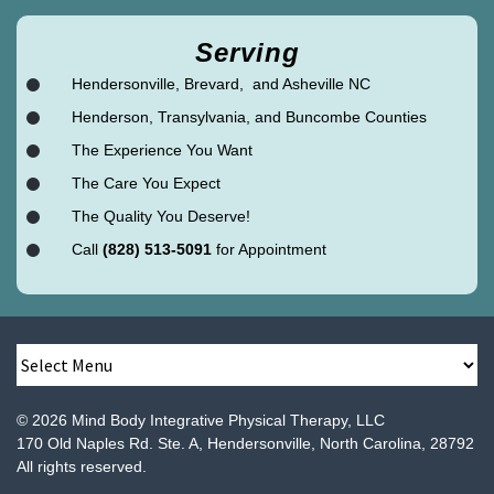
Serving
Hendersonville, Brevard, and Asheville NC
Henderson, Transylvania, and Buncombe Counties
The Experience You Want
The Care You Expect
The Quality You Deserve!
Call
(828) 513-5091
for Appointment
© 2026
Mind Body Integrative Physical Therapy, LLC
170 Old Naples Rd. Ste. A
,
Hendersonville
,
North Carolina
,
28792
All rights reserved.